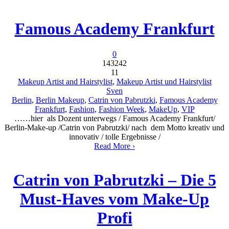
Famous Academy Frankfurt
0
143242
11
Makeup Artist and Hairstylist
,
Makeup Artist und Hairstylist
Sven
Berlin
,
Berlin Makeup
,
Catrin von Pabrutzki
,
Famous Academy
Frankfurt
,
Fashion
,
Fashion Week
,
MakeUp
,
VIP
……hier als Dozent unterwegs / Famous Academy Frankfurt/
Berlin-Make-up /Catrin von Pabrutzki/ nach dem Motto kreativ und
innovativ / tolle Ergebnisse /
Read More ›
Catrin von Pabrutzki – Die 5
Must-Haves vom Make-Up
Profi