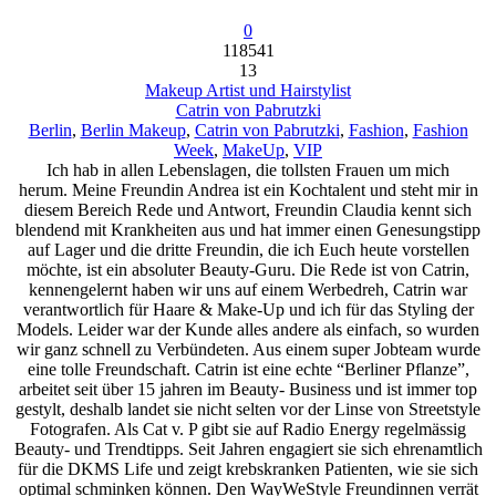
0
118541
13
Makeup Artist und Hairstylist
Catrin von Pabrutzki
Berlin
,
Berlin Makeup
,
Catrin von Pabrutzki
,
Fashion
,
Fashion
Week
,
MakeUp
,
VIP
Ich hab in allen Lebenslagen, die tollsten Frauen um mich
herum. Meine Freundin Andrea ist ein Kochtalent und steht mir in
diesem Bereich Rede und Antwort, Freundin Claudia kennt sich
blendend mit Krankheiten aus und hat immer einen Genesungstipp
auf Lager und die dritte Freundin, die ich Euch heute vorstellen
möchte, ist ein absoluter Beauty-Guru. Die Rede ist von Catrin,
kennengelernt haben wir uns auf einem Werbedreh, Catrin war
verantwortlich für Haare & Make-Up und ich für das Styling der
Models. Leider war der Kunde alles andere als einfach, so wurden
wir ganz schnell zu Verbündeten. Aus einem super Jobteam wurde
eine tolle Freundschaft. Catrin ist eine echte “Berliner Pflanze”,
arbeitet seit über 15 jahren im Beauty- Business und ist immer top
gestylt, deshalb landet sie nicht selten vor der Linse von Streetstyle
Fotografen. Als Cat v. P gibt sie auf Radio Energy regelmässig
Beauty- und Trendtipps. Seit Jahren engagiert sie sich ehrenamtlich
für die DKMS Life und zeigt krebskranken Patienten, wie sie sich
optimal schminken können. Den WayWeStyle Freundinnen verrät