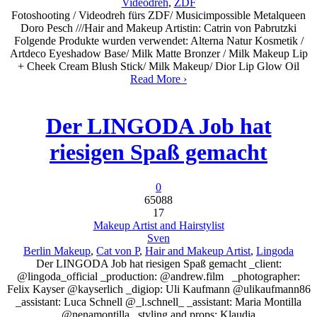
Videodreh
,
ZDF
Fotoshooting / Videodreh fürs ZDF/ Musicimpossible Metalqueen
Doro Pesch ///Hair and Makeup Artistin: Catrin von Pabrutzki
Folgende Produkte wurden verwendet: Alterna Natur Kosmetik /
Artdeco Eyeshadow Base/ Milk Matte Bronzer / Milk Makeup Lip
+ Cheek Cream Blush Stick/ Milk Makeup/ Dior Lip Glow Oil
Read More ›
Der LINGODA Job hat
riesigen Spaß gemacht
0
65088
17
Makeup Artist and Hairstylist
Sven
Berlin Makeup
,
Cat von P
,
Hair and Makeup Artist
,
Lingoda
Der LINGODA Job hat riesigen Spaß gemacht _client:
@lingoda_official _production: @andrew.film _photographer:
Felix Kayser @kayserlich _digiop: Uli Kaufmann @ulikaufmann86
_assistant: Luca Schnell @_l.schnell_ _assistant: Maria Montilla
@nenamontilla _styling and props: Klaudia