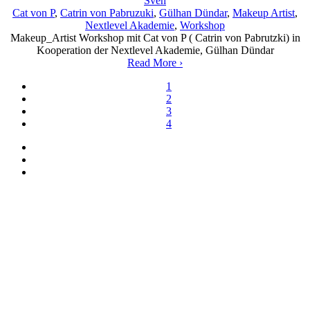
Sven
Cat von P
,
Catrin von Pabruzuki
,
Gülhan Dündar
,
Makeup Artist
,
Nextlevel Akademie
,
Workshop
Makeup_Artist Workshop mit Cat von P ( Catrin von Pabrutzki) in
Kooperation der Nextlevel Akademie, Gülhan Dündar
Read More ›
1
2
3
4