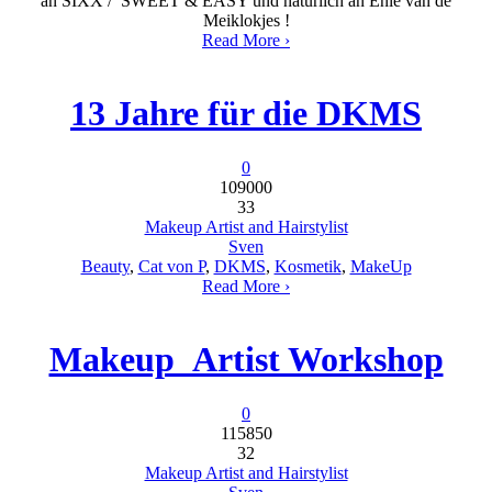
an SIXX / SWEET & EASY und natürlich an Enie van de
Meiklokjes !
Read More ›
13 Jahre für die DKMS
0
109000
33
Makeup Artist and Hairstylist
Sven
Beauty
,
Cat von P
,
DKMS
,
Kosmetik
,
MakeUp
Read More ›
Makeup_Artist Workshop
0
115850
32
Makeup Artist and Hairstylist