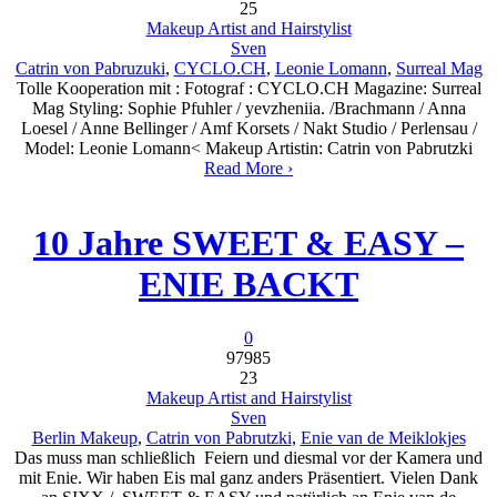
25
Makeup Artist and Hairstylist
Sven
Catrin von Pabruzuki
,
CYCLO.CH
,
Leonie Lomann
,
Surreal Mag
Tolle Kooperation mit : Fotograf : CYCLO.CH Magazine: Surreal
Mag Styling: Sophie Pfuhler / yevzheniia. /Brachmann / Anna
Loesel / Anne Bellinger / Amf Korsets / Nakt Studio / Perlensau /
Model: Leonie Lomann< Makeup Artistin: Catrin von Pabrutzki
Read More ›
10 Jahre SWEET & EASY –
ENIE BACKT
0
97985
23
Makeup Artist and Hairstylist
Sven
Berlin Makeup
,
Catrin von Pabrutzki
,
Enie van de Meiklokjes
Das muss man schließlich Feiern und diesmal vor der Kamera und
mit Enie. Wir haben Eis mal ganz anders Präsentiert. Vielen Dank