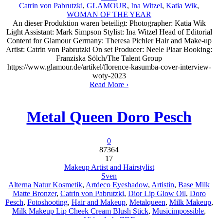
Catrin von Pabrutzki
,
GLAMOUR
,
Ina Witzel
,
Katia Wik
,
WOMAN OF THE YEAR
An dieser Produktion waren beteiligt: Photographer: Katia Wik
Light Assistant: Mark Simpson Stylist: Ina Witzel Head of Editorial
Content for Glamour Germany: Theresa Pichler Hair and Make-up
Artist: Catrin von Pabrutzki On set Producer: Neele Plaar Booking:
Franziska Sölch/The Talent Group
https://www.glamour.de/artikel/florence-kasumba-cover-interview-
woty-2023
Read More ›
Metal Queen Doro Pesch
0
87364
17
Makeup Artist and Hairstylist
Sven
Alterna Natur Kosmetik
,
Artdeco Eyeshadow
,
Artistin
,
Base Milk
Matte Bronzer
,
Catrin von Pabrutzki
,
Dior Lip Glow Oil
,
Doro
Pesch
,
Fotoshooting
,
Hair and Makeup
,
Metalqueen
,
Milk Makeup
,
Milk Makeup Lip Cheek Cream Blush Stick
,
Musicimpossible
,