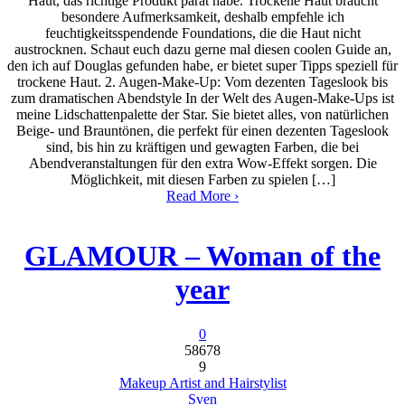
Haut, das richtige Produkt parat habe. Trockene Haut braucht
besondere Aufmerksamkeit, deshalb empfehle ich
feuchtigkeitsspendende Foundations, die die Haut nicht
austrocknen. Schaut euch dazu gerne mal diesen coolen Guide an,
den ich auf Douglas gefunden habe, er bietet super Tipps speziell für
trockene Haut. 2. Augen-Make-Up: Vom dezenten Tageslook bis
zum dramatischen Abendstyle In der Welt des Augen-Make-Ups ist
meine Lidschattenpalette der Star. Sie bietet alles, von natürlichen
Beige- und Brauntönen, die perfekt für einen dezenten Tageslook
sind, bis hin zu kräftigen und gewagten Farben, die bei
Abendveranstaltungen für den extra Wow-Effekt sorgen. Die
Möglichkeit, mit diesen Farben zu spielen […]
Read More ›
GLAMOUR – Woman of the
year
0
58678
9
Makeup Artist and Hairstylist
Sven